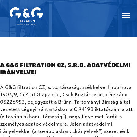
A G&G FILTRATION CZ, S.R.O. ADATVÉDELMI
IRÁNYELVEI
A G&G filtration CZ, s.r.o. társaság, székhelye: Hrubínova
1903/9, 664 51 Šlapanice, Cseh Köztársaság, cégszám:
05226953, bejegyzett a Brünni Tartományi Bíróság által
vezetett cégnyilvántartásban a C 94198 iktatószám alatt
(a továbbiakban: „Társaság”), nagy figyelmet fordít a
személyes adatok védelmére. Jelen adatvédelmi
irányelvekkel (a továbbiakban: „Irányelvek”) szeretnénk