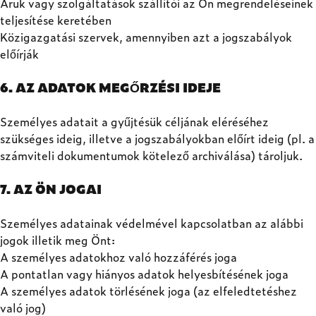
Áruk vagy szolgáltatások szállítói az Ön megrendeléseinek
teljesítése keretében
Közigazgatási szervek, amennyiben azt a jogszabályok
előírják
6. AZ ADATOK MEGŐRZÉSI IDEJE
Személyes adatait a gyűjtésük céljának eléréséhez
szükséges ideig, illetve a jogszabályokban előírt ideig (pl. a
számviteli dokumentumok kötelező archiválása) tároljuk.
7. AZ ÖN JOGAI
Személyes adatainak védelmével kapcsolatban az alábbi
jogok illetik meg Önt:
A személyes adatokhoz való hozzáférés joga
A pontatlan vagy hiányos adatok helyesbítésének joga
A személyes adatok törlésének joga (az elfeledtetéshez
való jog)