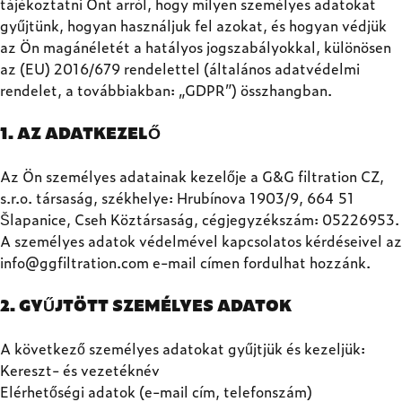
tájékoztatni Önt arról, hogy milyen személyes adatokat
gyűjtünk, hogyan használjuk fel azokat, és hogyan védjük
az Ön magánéletét a hatályos jogszabályokkal, különösen
az (EU) 2016/679 rendelettel (általános adatvédelmi
rendelet, a továbbiakban: „GDPR”) összhangban.
1. AZ ADATKEZELŐ
Az Ön személyes adatainak kezelője a G&G filtration CZ,
s.r.o. társaság, székhelye: Hrubínova 1903/9, 664 51
Šlapanice, Cseh Köztársaság, cégjegyzékszám: 05226953.
A személyes adatok védelmével kapcsolatos kérdéseivel az
info@ggfiltration.com
e-mail címen fordulhat hozzánk.
2. GYŰJTÖTT SZEMÉLYES ADATOK
A következő személyes adatokat gyűjtjük és kezeljük:
Kereszt- és vezetéknév
Elérhetőségi adatok (e-mail cím, telefonszám)