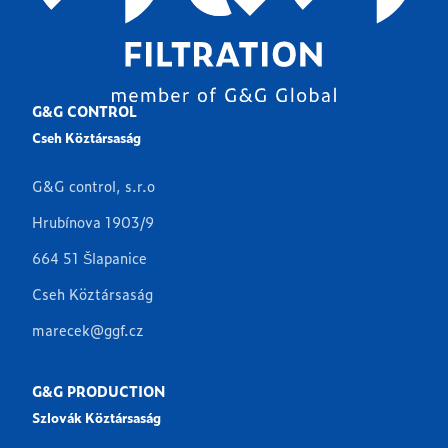
G&G CONTROL
Cseh Köztársaság
G&G control, s.r.o
Hrubínova 1903/9
664 51 Šlapanice
Cseh Köztársaság
marecek@ggf.cz
G&G PRODUCTION
Szlovák Köztársaság