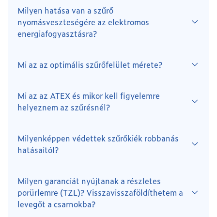
Milyen hatása van a szűrő
nyomásveszteségére az elektromos
energiafogyasztásra?
Mi az az optimális szűrőfelület mérete?
3
2
Mi az az ATEX és mikor kell figyelemre
helyeznem az szűrésnél?
Milyenképpen védettek szűrőkiék robbanás
3
2
3
2
hatásaitól?
Milyen garanciát nyújtanak a részletes
porürlemre (TZL)? Visszavisszaföldíthetem a
levegőt a csarnokba?