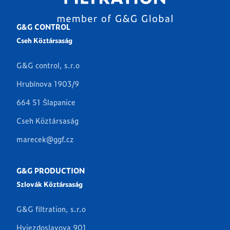
G&G CONTROL
Cseh Köztársaság
G&G control, s.r.o
Hrubínova 1903/9
664 51 Šlapanice
Cseh Köztársaság
marecek@ggf.cz
G&G PRODUCTION
Szlovák Köztársaság
G&G filtration, s.r.o
Hviezdoslavova 901